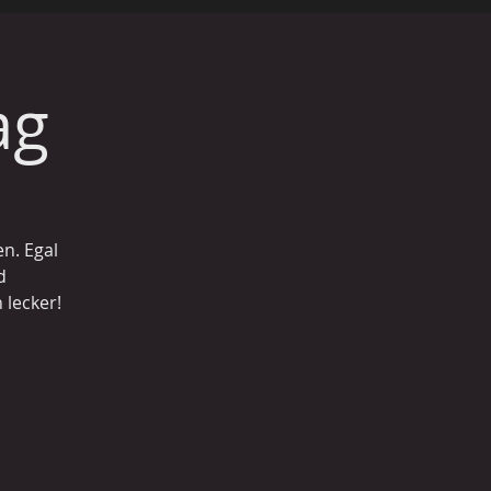
ag
n. Egal
d
lecker!