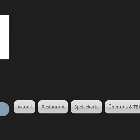
Aktuell
Restaurant
Speisekarte
Über uns & T
n