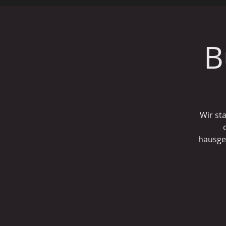
B
Wir st
hausge